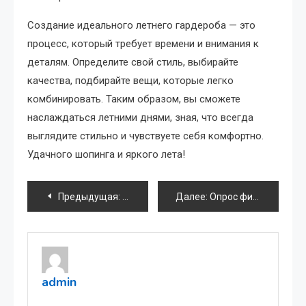
Создание идеального летнего гардероба — это
процесс, который требует времени и внимания к
деталям. Определите свой стиль, выбирайте
качества, подбирайте вещи, которые легко
комбинировать. Таким образом, вы сможете
наслаждаться летними днями, зная, что всегда
выглядите стильно и чувствуете себя комфортно.
Удачного шопинга и яркого лета!
Навигация
Предыдущая:
Как организовать путешествие с детьм
Далее:
Опрос фильм Стивена Спилберга
по
записям
admin