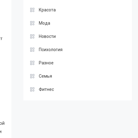
Красота
Мода
Новости
ат
Психология
Разное
Семья
Фитнес
ой
и