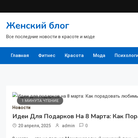
Перейти
к
содержимому
Женский блог
Все последние новости в красоте и моде
Главная
Фитнес
Красота
Мода
Психолог
1 МИНУТА ЧТЕНИЕ
Новости
Идеи Для Подарков На 8 Марта: Как П
0
20 апреля, 2025
admin